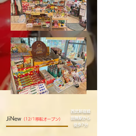
西武新宿線
JiNew
田無駅から
（12/1移転オープン）
徒歩7分